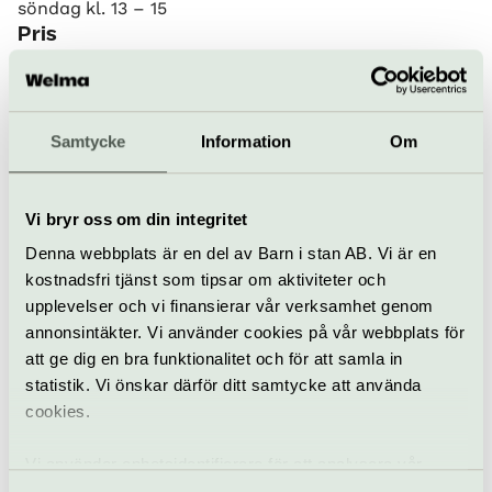
söndag kl. 13 – 15
Pris
Ordinarie 120 kr, medlem i Strindbergssällskapet 80
kr.
Bra att veta
Samtycke
Information
Om
Kafé
Hiss och ramper
Restaurang
Vi bryr oss om din integritet
Bar
Hitta hit
Denna webbplats är en del av Barn i stan AB. Vi är en
Närmsta tunnelbanestation är Rådmansgatan,
kostnadsfri tjänst som tipsar om aktiviteter och
uppgång Sveavägen/Tegnérgatan
upplevelser och vi finansierar vår verksamhet genom
annonsintäkter. Vi använder cookies på vår webbplats för
att ge dig en bra funktionalitet och för att samla in
statistik. Vi önskar därför ditt samtycke att använda
Strindbergsmuseet
cookies.
Drottninggatan 85, Norrmalm
www.strindbergsmuseet.se
Vi använder enhetsidentifierare för att analysera vår
info@strindbergsmuseet.se
trafik, anpassa innehållet och annonserna till användarna