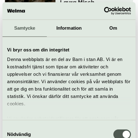
Laura Misch
27 september
Samtycke
Information
Om
Jazz
Konsert
Fasching
Vi bryr oss om din integritet
Mondag
Denna webbplats är en del av Barn i stan AB. Vi är en
29 september
kostnadsfri tjänst som tipsar om aktiviteter och
upplevelser och vi finansierar vår verksamhet genom
annonsintäkter. Vi använder cookies på vår webbplats för
att ge dig en bra funktionalitet och för att samla in
Konsert
Fasching
statistik. Vi önskar därför ditt samtycke att använda
cookies.
Bobo Stenson Trio
30 september
Vi använder enhetsidentifierare för att analysera vår
trafik, anpassa innehållet och annonserna till användarna
Samtyckesval
samt tillhandahålla funktioner för sociala medier. Vi
Nödvändig