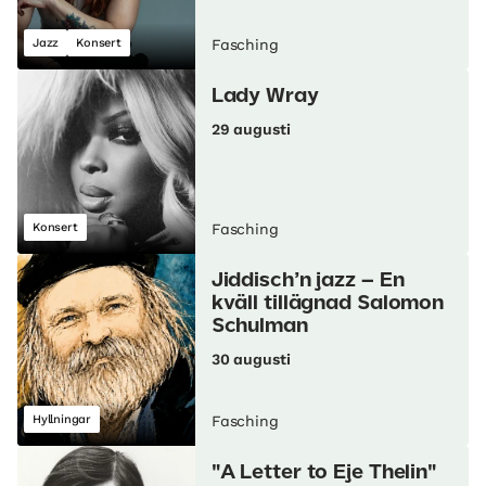
Jazz
Konsert
Fasching
Lady Wray
29 augusti
Konsert
Fasching
Jiddisch’n jazz – En
kväll tillägnad Salomon
Schulman
30 augusti
Hyllningar
Fasching
"A Letter to Eje Thelin"