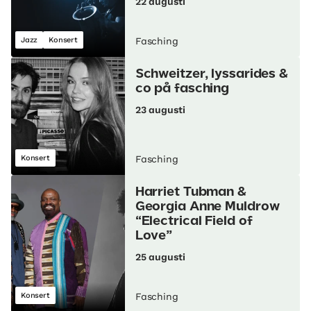
22 augusti
Jazz
Konsert
Fasching
Schweitzer, lyssarides &
co på fasching
23 augusti
Konsert
Fasching
Harriet Tubman &
Georgia Anne Muldrow
“Electrical Field of
Love”
25 augusti
Konsert
Fasching