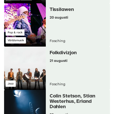
Tissilawen
20 augusti
Pop & rock
Världsmusik
Fasching
Folkdivizjon
21 augusti
Jazz
Fasching
Colin Stetson, Stian
Westerhus, Erland
Dahlen