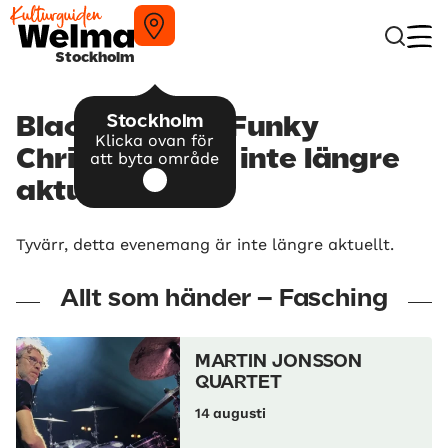
Stockholm
Stockholm
Blacknuss – A Funky
Klicka ovan för
Christmas – är inte längre
att byta område
aktuellt
Tyvärr, detta evenemang är inte längre aktuellt.
Allt som händer – Fasching
MARTIN JONSSON
QUARTET
14 augusti