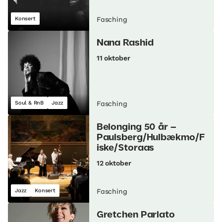
Konsert
Fasching
Nana Rashid
11 oktober
Soul & RnB
Jazz
Fasching
Belonging 50 år –
Paulsberg/Hulbækmo/F
iske/Storaas
12 oktober
Jazz
Konsert
Fasching
Gretchen Parlato