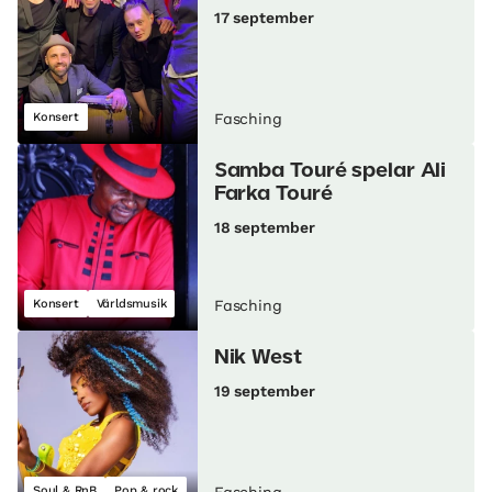
17 september
Konsert
Fasching
Samba Touré spelar Ali
Farka Touré
18 september
Konsert
Världsmusik
Fasching
Nik West
19 september
Soul & RnB
Pop & rock