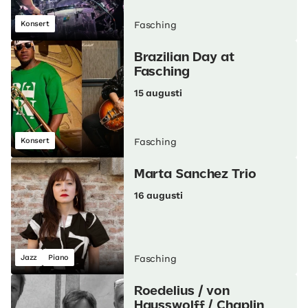
Konsert
Fasching
Brazilian Day at
Fasching
15 augusti
Konsert
Fasching
Marta Sanchez Trio
16 augusti
Jazz
Piano
Fasching
Roedelius / von
Hausswolff / Chaplin