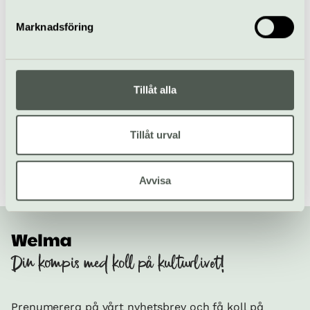
010-456 12 00
Marknadsföring
Till webbplats
Tillåt alla
Hitta alla våra tips på kulturaktiviteter i Stockholm
/
Besöksmål i Stockholm
/
Östasiatiska museet
Tillåt urval
Avvisa
Din kompis med koll på kulturlivet!
Prenumerera på vårt nyhetsbrev och få koll på