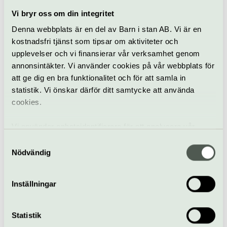
teer från olika delar av Asien.
Vi bryr oss om din integritet
När
Denna webbplats är en del av Barn i stan AB. Vi är en
Stängt för renovering. Öppnar igen 2026.
kostnadsfri tjänst som tipsar om aktiviteter och
Pris
upplevelser och vi finansierar vår verksamhet genom
–
annonsintäkter. Vi använder cookies på vår webbplats för
Bra att veta
att ge dig en bra funktionalitet och för att samla in
statistik. Vi önskar därför ditt samtycke att använda
Kafé
Hiss och ramper
cookies.
Restaurang
Bar
Vi använder enhetsidentifierare för att analysera vår
Hitta hit
trafik, anpassa innehållet och annonserna till användarna
Samtyckesval
Närmaste tunnelbanestation är Kungsträdgården
samt tillhandahålla funktioner för sociala medier. Vi
Nödvändig
Buss 65 från Centralen .
vidarebefordrar även sådana identifierare och annan
information från din enhet till de sociala medier och
Inställningar
annons- och analysföretag som vi samarbetar med.
Tyghusplan 4, Skeppsholmen
Dessa kan i sin tur kombinera informationen med annan
www.ostasiatiskamuseet.se
information som du har tillhandahållit eller som de har
Statistik
info@ostasiatiskamuseet.se
samlat in när du har använt deras tjänster.