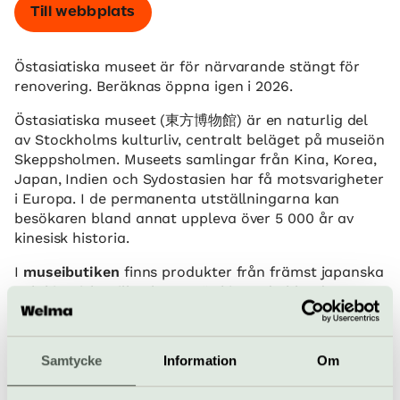
Till webbplats
Östasiatiska museet är för närvarande stängt för
renovering. Beräknas öppna igen i 2026.
Östasiatiska museet (東方博物館) är en naturlig del
av Stockholms kulturliv, centralt beläget på museiön
Skeppsholmen. Museets samlingar från Kina, Korea,
Japan, Indien och Sydostasien har få motsvarigheter
i Europa. I de permanenta utställningarna kan
besökaren bland annat uppleva över 5 000 år av
kinesisk historia.
I
museibutiken
finns produkter från främst japanska
och kinesiska tillverkare. Här hittar du bland annat
skålar, smycken och böcker.
På Östasiatiska museet finns ett
café
där vi bland
Samtycke
Information
Om
annat erbjuder utvalda teer, kaffe, bakverk och
glass. Du kan även prova vårt tepaket och smaka på