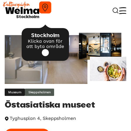
Stockholm
Stockholm
Klicka ovan för
att byta område
Museum
Skeppsholmen
Östasiatiska museet
Tyghusplan 4, Skeppsholmen