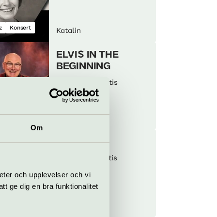
z
Konsert
Katalin
ELVIS IN THE
BEGINNING
20 augusti
Gratis
 & rock
sert
Katalin
Om
HEMKÖRT
27 augusti
Gratis
eter och upplevelser och vi
 ge dig en bra funktionalitet
sert
Piano
Katalin