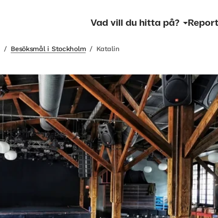
Vad vill du hitta på?
Report
m
/
Besöksmål i Stockholm
/
Katalin