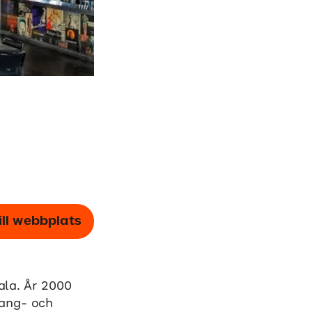
ill webbplats
ala. År 2000
rang- och