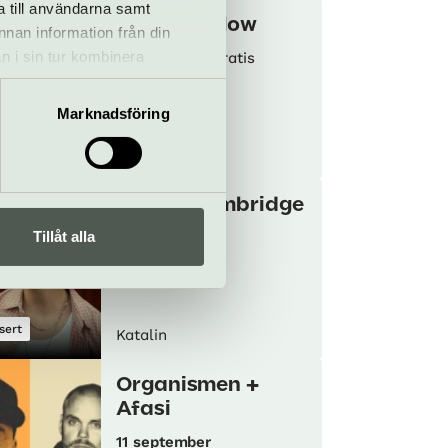
a till användarna samt
Herman Silow
annan information från din
n i sin tur kombinera
1 september
Gratis
 du har använt deras tjänster.
Marknadsföring
sert
Katalin
Oscar Stembridge
Tillåt alla
8 september
sert
Katalin
Organismen +
Afasi
11 september