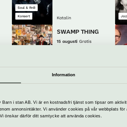
Soul & RnB
Konsert
Jaz
Katalin
SWAMP THING
15 augusti
Gratis
Soul & RnB
Pop
Konsert
Kon
Katalin
Information
LIGHTHOUSE
SWEDEN
22 augusti
Gratis
Barn i stan AB. Vi är en kostnadsfri tjänst som tipsar om aktivit
Konsert
nom annonsintäkter. Vi använder cookies på vår webbplats för att
Country &
k. Vi önskar därför ditt samtycke att använda cookies.
americana
Kon
Katalin