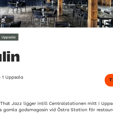
Uppsala
lin
 1 Uppsala
T
 That Jazz ligger intill Centralstationen mitt i Upps
s gamla godsmagasin vid Östra Station för restau