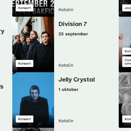
Konsert
Jaz
Katalin
Division 7
ry
25 september
Kon
Cou
Konsert
ame
Katalin
Jelly Crystal
's
1 oktober
Konsert
Kon
Katalin