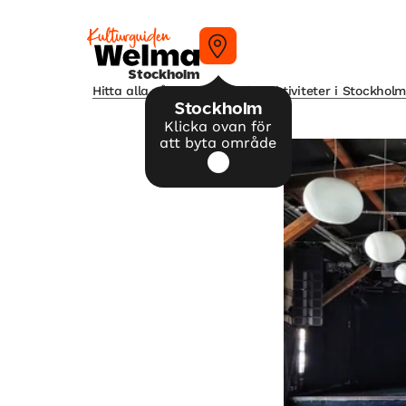
Stockholm
Hitta alla våra tips på kulturaktiviteter i Stockhol
Stockholm
Klicka ovan för
att byta område