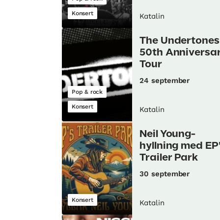
Konsert
Katalin
The Undertones
50th Anniversa
Tour
24 september
Pop & rock
Konsert
Katalin
Neil Young-
hyllning med EP
Trailer Park
30 september
Konsert
Katalin