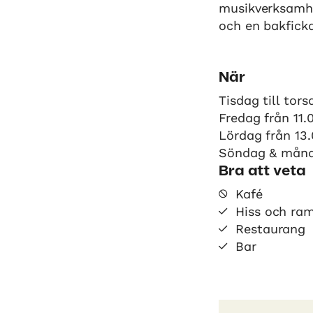
musikverksamhe
och en bakficka
När
Tisdag till tors
Fredag från 11.
Lördag från 13
Söndag & månd
Bra att veta
Kafé
Hiss och ra
Restaurang
Bar