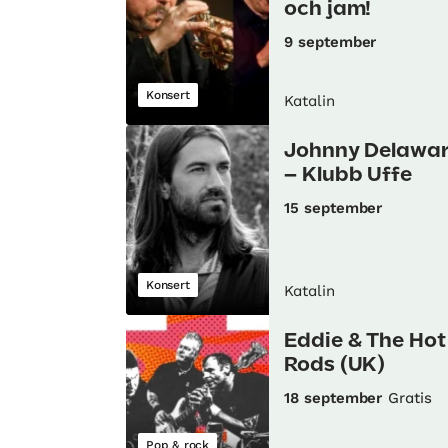
och jam!
9 september
Konsert
Katalin
Johnny Delawa
– Klubb Uffe
15 september
Konsert
Katalin
Eddie & The Hot
Rods (UK)
18 september
Gratis
Pop & rock