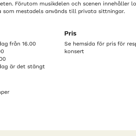
ten. Förutom musikdelen och scenen innehåller l
 som mestadels används till privata sittningar.
Pris
dag från 16.00
Se hemsida för pris för res
00
konsert
.00
ag är det stängt
mper