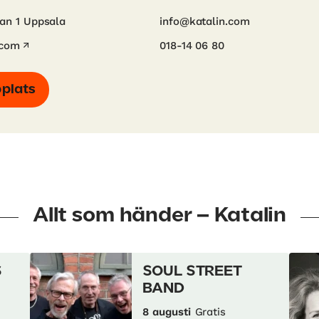
an 1 Uppsala
info@katalin.com
.com
018-14 06 80
bplats
Allt som händer – Katalin
S
SOUL STREET
BAND
8 augusti
Gratis