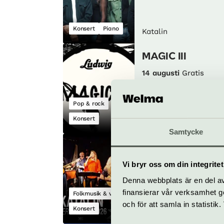
Konsert
Piano
Katalin
MAGIC III
14 augusti
Gratis
Pop & rock
Konsert
Katalin
Samtycke
ARÓIR
21 augusti
Gratis
Vi bryr oss om din integritet
Denna webbplats är en del av 
finansierar vår verksamhet ge
Folkmusik & visa
och för att samla in statisti
Konsert
Katalin