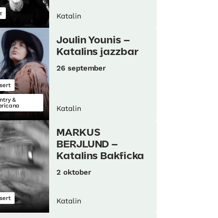
z
Katalin
Joulin Younis –
Katalins jazzbar
26 september
sert
ntry &
ricana
Katalin
MARKUS
BERJLUND –
Katalins Bakficka
2 oktober
sert
Katalin