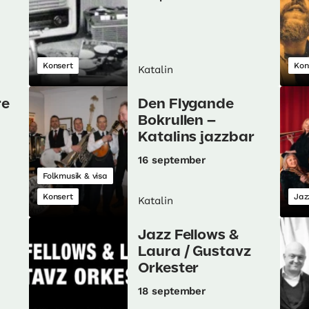
Konsert
Kon
Katalin
re
Den Flygande
Bokrullen –
Katalins jazzbar
16 september
Folkmusik & visa
Konsert
Jaz
Katalin
Jazz Fellows &
Laura / Gustavz
Orkester
18 september