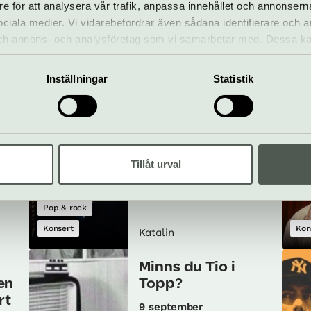
re för att analysera vår trafik, anpassa innehållet och annonsern
BERGMAN BLUES
 sociala medier. Vi vidarebefordrar även sådana identifierare och 
 och annons- och analysföretag som vi samarbetar med. Dessa ka
29 augusti
Gratis
mation som du har tillhandahållit eller som de har samlat in när
Inställningar
Statistik
Konsert
Kon
Katalin
på
David Urwitz –
r
Jazzbaren
Tillåt urval
4–5 september
Pop & rock
Konsert
Kon
Katalin
Minns du Tio i
en
Topp?
rt
9 september