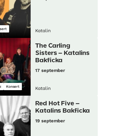
sert
Katalin
The Carling
Sisters – Katalins
Bakficka
17 september
z
Konsert
Katalin
Red Hot Five –
Katalins Bakficka
19 september