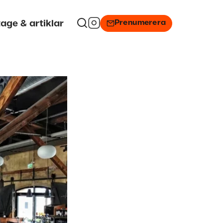
Prenumerera
age & artiklar