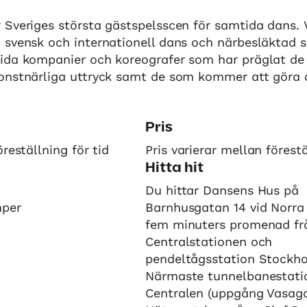
Sveriges största gästspelsscen för samtida dans. 
 svensk och internationell dans och närbesläktad 
ida kompanier och koreografer som har präglat de
onstnärliga uttryck samt de som kommer att göra d
Pris
reställning för tid
Pris varierar mellan förest
Hitta hit
Du hittar Dansens Hus på
mper
Barnhusgatan 14 vid Norra
fem minuters promenad fr
Centralstationen och
pendeltågsstation Stockho
Närmaste tunnelbanestatio
Centralen (uppgång Vasaga