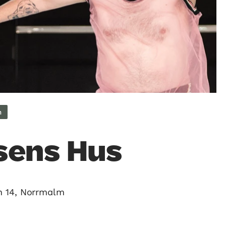
m
sens Hus
n 14, Norrmalm