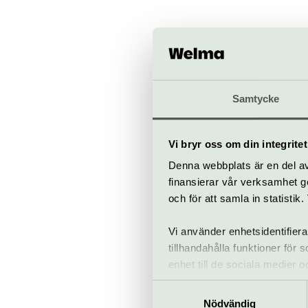
Samtycke
Barnhusgat
Vi bryr oss om din integritet
dansenshus.s
Denna webbplats är en del av 
finansierar vår verksamhet ge
Köp bilje
och för att samla in statisti
Vi använder enhetsidentifiera
tillhandahålla funktioner för
enhet till de sociala medier
informationen med annan infor
Samtyckesval
Nödvändig