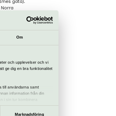
lmes gata).
 Norra
Om
eter och upplevelser och vi
 ge dig en bra funktionalitet
a till användarna samt
annan information från din
n i sin tur kombinera
 du har använt deras tjänster.
Marknadsföring