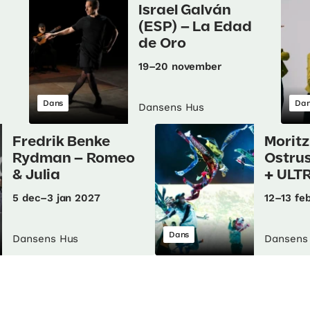
Israel Galván
(ESP) – La Edad
de Oro
19–20 november
Dans
Dan
Dansens Hus
Fredrik Benke
Moritz
Rydman – Romeo
Ostru
& Julia
+ ULT
5 dec–3 jan 2027
12–13 fe
Dans
Dansens Hus
Dansens