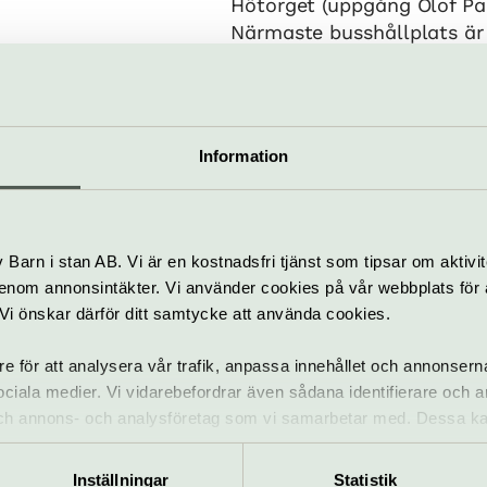
Hötorget (uppgång Olof Pa
Närmaste busshållplats är
Bantorget.
Information
an 14, Norrmalm
biljett@dansenshus.se
e
08-508 990 90
Barn i stan AB. Vi är en kostnadsfri tjänst som tipsar om aktivit
nom annonsintäkter. Vi använder cookies på vår webbplats för att
tt
k. Vi önskar därför ditt samtycke att använda cookies.
re för att analysera vår trafik, anpassa innehållet och annonsern
 sociala medier. Vi vidarebefordrar även sådana identifierare och 
 och annons- och analysföretag som vi samarbetar med. Dessa ka
mation som du har tillhandahållit eller som de har samlat in när
Inställningar
Statistik