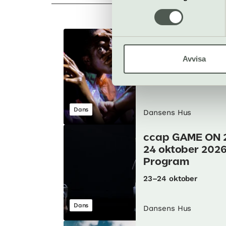
Justin F Kenne
Apocalypso
Avvisa
4–5 september
Dans
Dansens Hus
ccap GAME ON 
24 oktober 202
Program
23–24 oktober
Dans
Dansens Hus