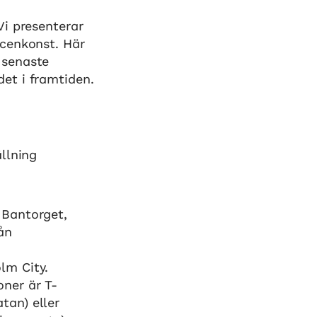
Vi presenterar
scenkonst. Här
 senaste
et i framtiden.
ällning
 Bantorget,
ån
lm City.
ner är T-
tan) eller