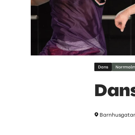
Dans
Norrmal
Dan
Barnhusgata