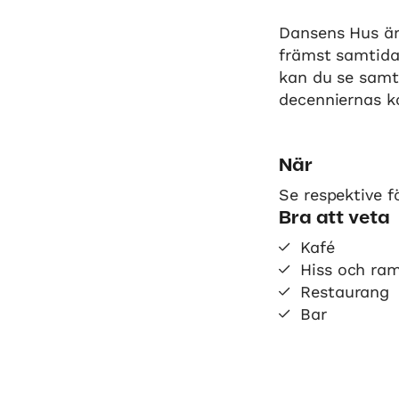
Dansens Hus är 
främst samtida
kan du se samt
decenniernas k
När
Se respektive fö
Bra att veta
Kafé
Hiss och ra
Restaurang
Bar