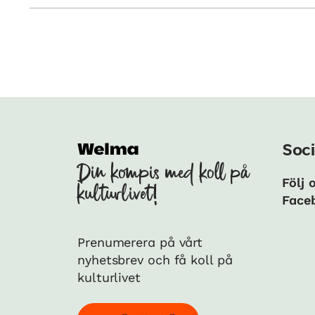
Soci
Din kompis med koll på
Följ 
kulturlivet!
Face
Prenumerera på vårt
nyhetsbrev och få koll på
kulturlivet