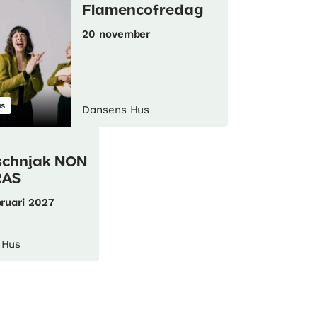
Flamencofredag
20 november
s
Dansens Hus
schnjak NON
RAS
bruari 2027
 Hus