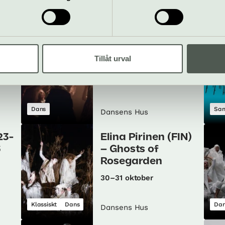
Allt som händer – Dansens Hus
dy
Hofesh Shechter
(GBR) Theatre of
Tillåt urval
Dreams
1–4 oktober
Dans
Sam
Dansens Hus
23-
Elina Pirinen (FIN)
6
– Ghosts of
Rosegarden
30–31 oktober
Klassiskt
Dans
Dan
Dansens Hus