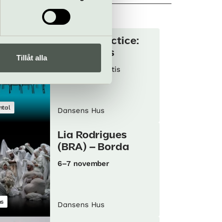
Within Practice:
Tendencies
Tillåt alla
10 oktober
Gratis
tal
Dansens Hus
Lia Rodrigues
(BRA) – Borda
6–7 november
s
Dansens Hus