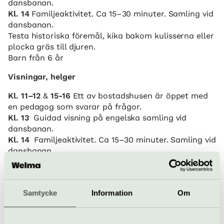
dansbanan.
Kl. 14
Familjeaktivitet. Ca 15–30 minuter. Samling vid
dansbanan.
Testa historiska föremål, kika bakom kulisserna eller
plocka gräs till djuren.
Barn från 6 år
Visningar, helger
Kl. 11–12
&
15-16
Ett av bostadshusen är öppet med
en pedagog som svarar på frågor.
Kl. 13
Guidad visning på engelska samling vid
dansbanan.
Kl. 14
Familjeaktivitet. Ca 15–30 minuter. Samling vid
dansbanan.
Testa historiska föremål, kika bakom kulisserna eller
plocka gräs till djuren.
Barn från 6 år.
Samtycke
Information
Om
Kl. 14.30
Visning på svenska av området och husens
interiörer.
Följ med på en vandring bland Disagårdens hus och