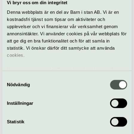
bodar. Samling vid dansbanan.
Vi bryr oss om din integritet
Denna webbplats är en del av Barn i stan AB. Vi är en
Sommarcaféet är öppet kl. 11–16
kostnadsfri tjänst som tipsar om aktiviteter och
När
upplevelser och vi finansierar vår verksamhet genom
annonsintäkter. Vi använder cookies på vår webbplats för
Juni–augusti öppet dagligen kl. 10.00–17.00
att ge dig en bra funktionalitet och för att samla in
Pris
statistik. Vi önskar därför ditt samtycke att använda
Gratis
cookies.
Bra att veta
Kafé
Vi använder enhetsidentifierare för att analysera vår
Hiss och ramper
trafik, anpassa innehållet och annonserna till användarna
Samtyckesval
Restaurang
samt tillhandahålla funktioner för sociala medier. Vi
Nödvändig
Bar
vidarebefordrar även sådana identifierare och annan
Hitta hit
information från din enhet till de sociala medier och
Buss nr 2 till hållplats Kungshögarna och buss nr 110
Inställningar
annons- och analysföretag som vi samarbetar med.
och 115 går till Gamla Uppsala. Gå mot kyrkan, följ
Dessa kan i sin tur kombinera informationen med annan
skyltar som visar gångväg till Disagården. Vid
information som du har tillhandahållit eller som de har
området finns gratis bilparkering.
Statistik
samlat in när du har använt deras tjänster.