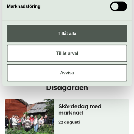
Marknadsföring
Disagården
Ärnavägen 24, Gamla Uppsala
www.upplandsmuseet.se/disagarden/
disagarden@upplandsmuseet.se
Tillåt alla
018-16 91 80
Tillåt urval
Till webbplats
Avvisa
Allt som händer –
Disagården
Skördedag med
marknad
22 augusti