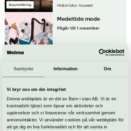
Basutställning
Historiska museet
Medeltida mode
Pågår till 1 november
Tillfällig utställning
Historiska museet
Samtycke
Information
Om
Visning: Vikingatida
höjdare
Pågår till 31 augusti
Vi bryr oss om din integritet
Denna webbplats är en del av Barn i stan AB. Vi är en
Visning
Museum
Historiska museet
kostnadsfri tjänst som tipsar om aktiviteter och
upplevelser och vi finansierar vår verksamhet genom
Guldrummet – en
annonsintäkter. Vi använder cookies på vår webbplats för
skattkammare fylld av
att ge dig en bra funktionalitet och för att samla in