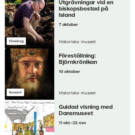
Utgrävningar vid en
biskopsbostad på
Island
7 oktober
Föredrag
Historiska museet
Föreställning:
Björnkrönikan
10 oktober
Konsert
Historiska museet
Guidad visning med
Dansmuseet
11 okt–22 nov