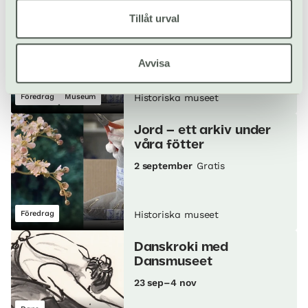
Fri entré: Jord – ett
Tillåt urval
arkiv under våra fötter
2 september
Avvisa
Föredrag
Museum
Historiska museet
Jord – ett arkiv under
våra fötter
2 september
Gratis
Föredrag
Historiska museet
Danskroki med
Dansmuseet
23 sep–4 nov