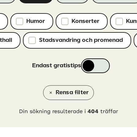
Humor
Konserter
Kun
hall
Stadsvandring och promenad
Endast gratistips
Rensa filter
Din sökning resulterade i
404
träffar