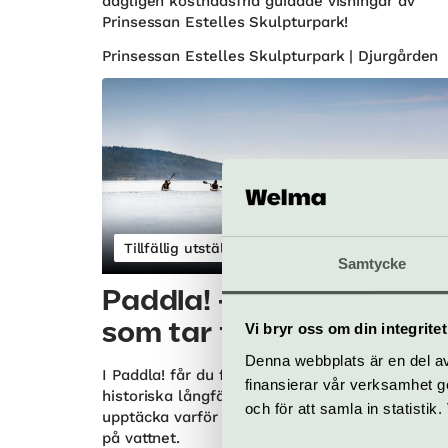
dagligen kostnadsfria guidade visningar av
Prinsessan Estelles Skulpturpark!
Prinsessan Estelles Skulpturpark | Djurgården
Tillfällig utställning
Samtycke
Paddla! - en utställning
Vi bryr oss om din integritet
som tar tag
Denna webbplats är en del av 
I Paddla! får du följa paddlingens spår – från
finansierar vår verksamhet ge
historiska långfärder till dagens friluftsliv, och
och för att samla in statisti
upptäcka varför människor ständigt söker sig u
på vattnet.