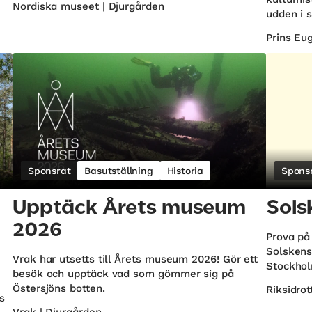
Nordiska museet | Djurgården
udden i 
Prins Eu
Sponsrat
Basutställning
Historia
Spons
Upptäck Årets museum
Sols
2026
Prova på
Solskens
Vrak har utsetts till Årets museum 2026! Gör ett
Stockhol
besök och upptäck vad som gömmer sig på
Östersjöns botten.
Riksidro
s