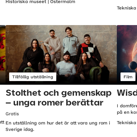
Historiska museet | Östermalm
Tekniska
Tillfällig utställning
Film
Stolthet och gemenskap
Wis
– unga romer berättar
I domför
på en ko
Gratis
tt
Tekniska
En utställning om hur det är att vara ung rom i
Sverige idag.