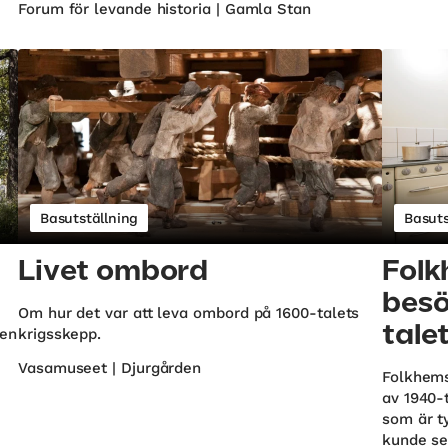
Forum för levande historia | Gamla Stan
Basutställning
Basuts
Livet ombord
Folk
besö
Om hur det var att leva ombord på 1600-talets
tale
ten
krigsskepp.
Vasamuseet | Djurgården
Folkhems
av 1940-
som är t
kunde se 