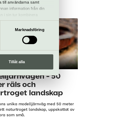
a till användarna samt
tiva.
annan information från din
arken | Sundbyberg
n i sin tur kombinera
 du har använt deras tjänster.
Marknadsföring
Tillåt alla
tällning
lljärnvägen - 50
r räls och
rtroget landskap
ons unika modelljärnväg med 50 meter
ett naturtroget landskap, uppskattat av
tora som små.