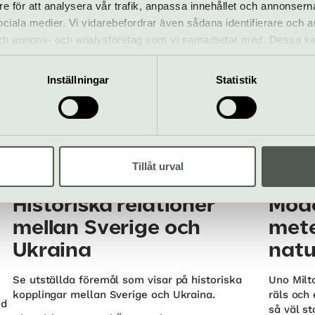
Kungliga slottet | Gamla Stan
re för att analysera vår trafik, anpassa innehållet och annonsern
performa
 sociala medier. Vi vidarebefordrar även sådana identifierare och 
Maraboup
 och annons- och analysföretag som vi samarbetar med. Dessa ka
mation som du har tillhandahållit eller som de har samlat in när
Inställningar
Statistik
Tillåt urval
Basutställning
Basuts
Historiska relationer
Mode
mellan Sverige och
mete
Ukraina
natu
Se utställda föremål som visar på historiska
Uno Milt
kopplingar mellan Sverige och Ukraina.
räls och 
ed
så väl s