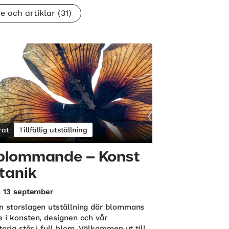
e och artiklar
(31)
rat
Tillfällig utställning
blommande – Konst
tanik
ll 13 september
n storslagen utställning där blommans
e i konsten, designen och vår
toria står i full blom. Välkommen ut till