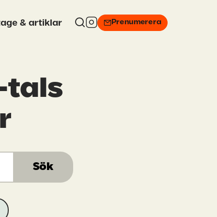
Prenumerera
age & artiklar
-tals
r
Sök