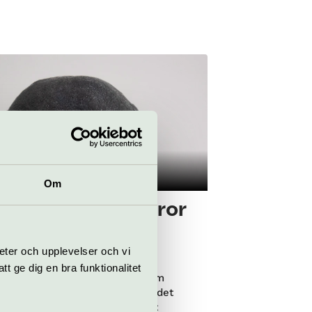
ur
Konsthall
Om
ra Bugatti – Horror
i
eter och upplevelser och vi
l 4 oktober
 ge dig en bra funktionalitet
undersöker materialiteten genom
tioner som sträcker sig bortom det
la objektet och rör sig mot det