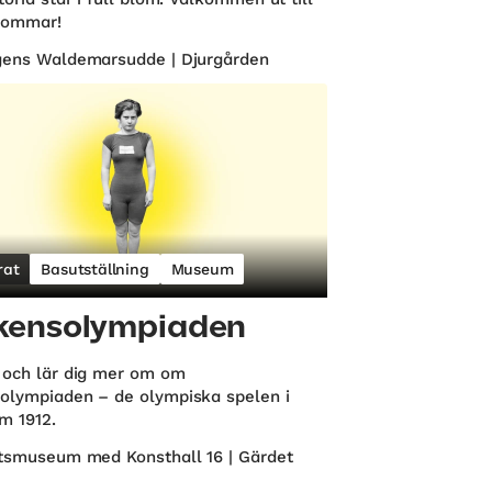
sommar!
gens Waldemarsudde | Djurgården
rat
Basutställning
Museum
kensolympiaden
 och lär dig mer om om
olympiaden – de olympiska spelen i
m 1912.
ttsmuseum med Konsthall 16 | Gärdet