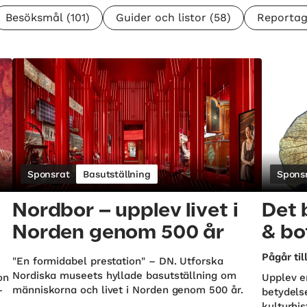
Besöksmål
(101)
Guider och listor
(58)
Reportag
Sponsrat
Basutställning
Spons
Nordbor – upplev livet i
Det 
Norden genom 500 år
& bo
Pågår ti
"En formidabel prestation" – DN. Utforska
Nordiska museets hyllade basutställning om
on
Upplev e
människorna och livet i Norden genom 500 år.
r
betydels
kulturhis