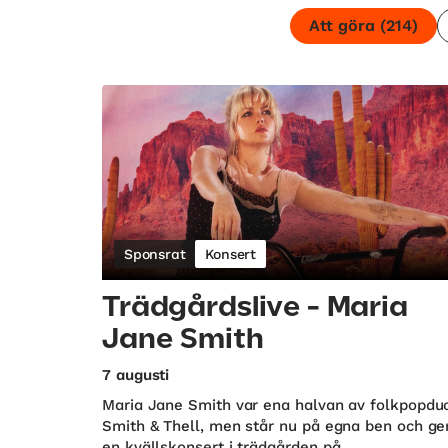
Att göra
(214)
Sponsrat
Konsert
Trädgårdslive - Maria
Jane Smith
7 augusti
Maria Jane Smith var ena halvan av folkpopdu
Smith & Thell, men står nu på egna ben och ge
en kvällskonsert i trädgården på