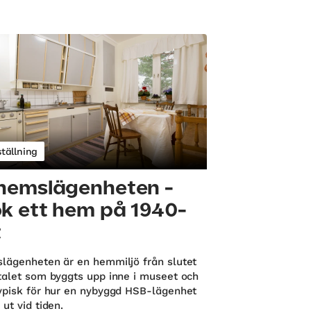
tällning
hemslägenheten -
k ett hem på 1940-
t
lägenheten är en hemmiljö från slutet
talet som byggts upp inne i museet och
ypisk för hur en nybyggd HSB-lägenhet
ut vid tiden.