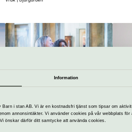
Vrak | Djurgården
Visning
Slott
Skulpt
Information
Guidade visningar på
Chia
Kungliga slottet
Vacu
Barn i stan AB. Vi är en kostnadsfri tjänst som tipsar om aktivit
Pågår till 31 augusti
Pågår til
nom annonsintäkter. Vi använder cookies på vår webbplats för att
Följ med kunniga guider på en slottsvandring
Bugatti 
k. Vi önskar därför ditt samtycke att använda cookies.
t
genom paradrummen på Kungliga slottet!
interven
skulptura