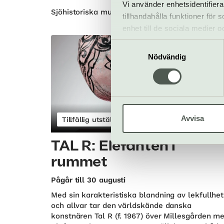
Vi använder enhetsidentifiera
Sjöhistoriska museet | Gärdet
tillhandahålla funktioner för
enhet till de sociala medier
informationen med annan infor
Samtyckesval
Nödvändig
Avvisa
Tillfällig utställning
TAL R: Elefanten i
rummet
Pågår till 30 augusti
Med sin karakteristiska blandning av lekfullhet
och allvar tar den världskände danska
konstnären Tal R (f. 1967) över Millesgården m