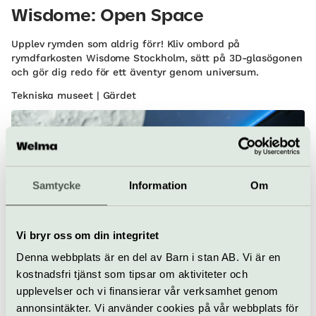
Wisdome: Open Space
Upplev rymden som aldrig förr! Kliv ombord på
rymdfarkosten Wisdome Stockholm, sätt på 3D-glasögonen
och gör dig redo för ett äventyr genom universum.
Tekniska museet | Gärdet
Samtycke
Information
Om
Vi bryr oss om din integritet
Film
Denna webbplats är en del av Barn i stan AB. Vi är en
kostnadsfri tjänst som tipsar om aktiviteter och
Wisdome: Making Magic
upplevelser och vi finansierar vår verksamhet genom
annonsintäkter. Vi använder cookies på vår webbplats för
Följ på en hisnande resa och upptäck hur effekter skapas