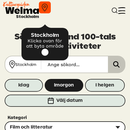
Stockholm
Stockholm
Sök själv bland 100-tals
Klicka ovan för
kulturaktiviteter
att byta område
Stockholm
Idag
Imorgon
I helgen
Välj datum
Kategori
Film och litteratur