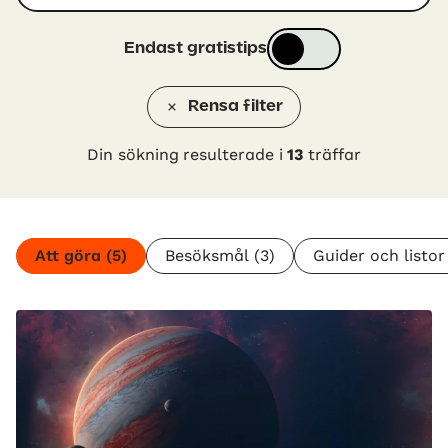
Endast gratistips
Rensa filter
Din sökning resulterade i
13
träffar
Att göra
(5)
Besöksmål
(3)
Guider och listor