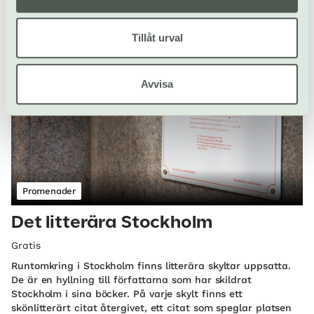
sig.
Interaktiv ljudpromenad | Gamla Stan
Tillåt urval
Avvisa
Promenader
Det litterära Stockholm
Gratis
Runtomkring i Stockholm finns litterära skyltar uppsatta.
De är en hyllning till författarna som har skildrat
Stockholm i sina böcker. På varje skylt finns ett
skönlitterärt citat återgivet, ett citat som speglar platsen