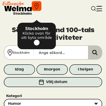
Stockholm
Stockholm
Sök själv bland 100-tals
Klicka ovan för
kulturaktiviteter
att byta område
Stockholm
Idag
Imorgon
I helgen
Välj datum
Kategori
Humor