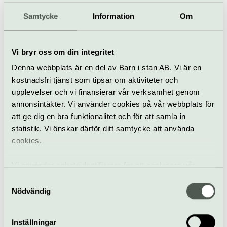
Sommar - jam
Samtycke
Information
Om
9 jul–9 aug
Mixtape Jam är ett improjam där improvisatörer mixas
Vi bryr oss om din integritet
ihop i grupper och får spela scener tillsammans. E
Denna webbplats är en del av Barn i stan AB. Vi är en
Presens Impro | Vasastan
kostnadsfri tjänst som tipsar om aktiviteter och
upplevelser och vi finansierar vår verksamhet genom
annonsintäkter. Vi använder cookies på vår webbplats för
att ge dig en bra funktionalitet och för att samla in
statistik. Vi önskar därför ditt samtycke att använda
cookies.
Vi använder enhetsidentifierare för att analysera vår
trafik, anpassa innehållet och annonserna till användarna
Samtyckesval
Improvisationsteater
samt tillhandahålla funktioner för sociala medier. Vi
Nödvändig
vidarebefordrar även sådana identifierare och annan
Skaka, ligga, brinn
information från din enhet till de sociala medier och
Inställningar
19 sep–11 dec
annons- och analysföretag som vi samarbetar med.