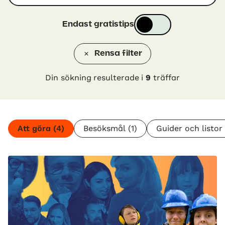
Endast gratistips
Rensa filter
Din sökning resulterade i
9
träffar
Att göra
(4)
Besöksmål
(1)
Guider och listor