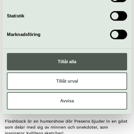
Dessa kan i sin tur kombinera informationen med annan
SKAKA, LIGGA, BRINN - på spaning efter den tid som är nu
med 100% impro!
information som du har tillhandahållit eller som de har
Statistik
samlat in när du har använt deras tjänster.
Improvisationsstudion | Södermalm
Marknadsföring
Tillåt alla
Tillåt urval
Improvisationsteater
Avvisa
Flashback - Gäst: K. Svensson
16 oktober
Flashback är en humorshow där Presens bjuder in en gäst
som delar med sig av minnen och anekdoter, som
inspirerar kvällens sketcher!