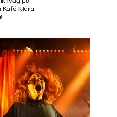
ink iväg på
 Kafé Klara
!