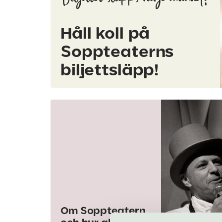
Biljetter släpps varje månad!
Håll koll på
Soppteaterns
biljettsläpp!
Om Soppteatern