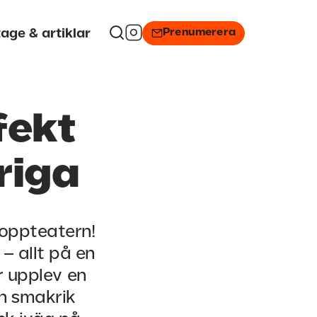
Prenumerera
age & artiklar
fekt
riga
Soppteatern!
– allt på en
r upplev en
en smakrik