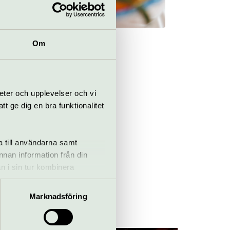
Om
ngar
eter och upplevelser och vi
 ge dig en bra funktionalitet
och
ea-
a till användarna samt
annan information från din
n i sin tur kombinera
 du har använt deras tjänster.
Marknadsföring