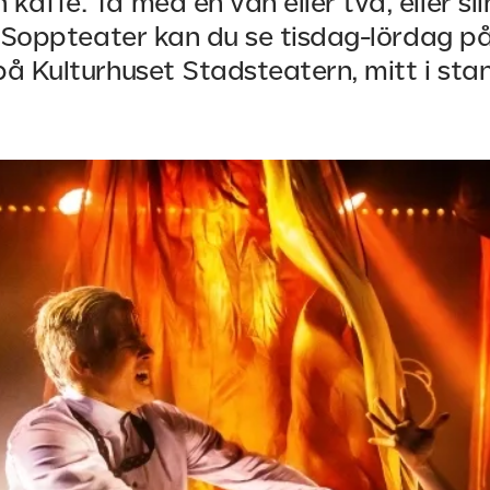
kaffe. Ta med en vän eller två, eller sl
 Soppteater kan du se tisdag-lördag på
på Kulturhuset Stadsteatern, mitt i stan