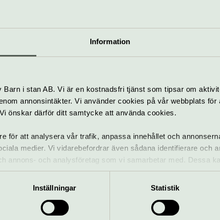
Och det här med
soppan…
Information
t! Utvalda föreställni
Barn i stan AB. Vi är en kostnadsfri tjänst som tipsar om aktivit
nom annonsintäkter. Vi använder cookies på vår webbplats för att
elas på eftermiddagar 
k. Vi önskar därför ditt samtycke att använda cookies.
ällar med Afternoon T
re för att analysera vår trafik, anpassa innehållet och annonsern
 sociala medier. Vi vidarebefordrar även sådana identifierare och 
upplägg /Welma
 och annons- och analysföretag som vi samarbetar med. Dessa ka
mation som du har tillhandahållit eller som de har samlat in när
Inställningar
Statistik