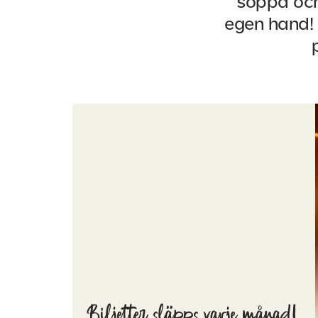
soppa och 
egen hand!