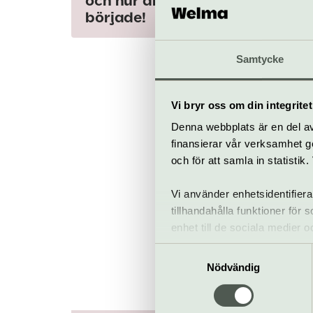
och hur allt
började!
Samtycke
Pss
Vi bryr oss om din integritet
Denna webbplats är en del av 
finansierar vår verksamhet ge
sp
och för att samla in statisti
kv
Vi använder enhetsidentifiera
tillhandahålla funktioner för
enhet till de sociala medier
informationen med annan infor
Samtyckesval
Nödvändig