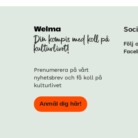
Soci
Din kompis med koll på
Följ 
kulturlivet!
Face
Prenumerera på vårt
nyhetsbrev och få koll på
kulturlivet
Anmäl dig här!