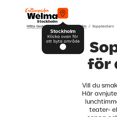
Stockholm
Hitta teater och dans i Stockholm
/
Soppteatern
Stockholm
Klicka ovan för
att byta område
Sop
för
Vill du sma
Här avnjute
lunchtimma
teater- e