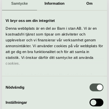
Samtycke
Information
Om
Musikal
Göta Lejon
Vi bryr oss om din integritet
London Symphonic
Denna webbplats är en del av Barn i stan AB. Vi är en
Rock Orchestra
kostnadsfri tjänst som tipsar om aktiviteter och
12 oktober
upplevelser och vi finansierar vår verksamhet genom
annonsintäkter. Vi använder cookies på vår webbplats för
att ge dig en bra funktionalitet och för att samla in
Pop & rock
Konsert
Göta Lejon
statistik. Vi önskar därför ditt samtycke att använda
cookies.
Dylan Moran: Looking
for Trouble
Vi använder enhetsidentifierare för att analysera vår
13 oktober
trafik, anpassa innehållet och annonserna till användarna
Samtyckesval
samt tillhandahålla funktioner för sociala medier. Vi
Nödvändig
Stand up
vidarebefordrar även sådana identifierare och annan
Engelska/english
Göta Lejon
information från din enhet till de sociala medier och
Inställningar
annons- och analysföretag som vi samarbetar med.