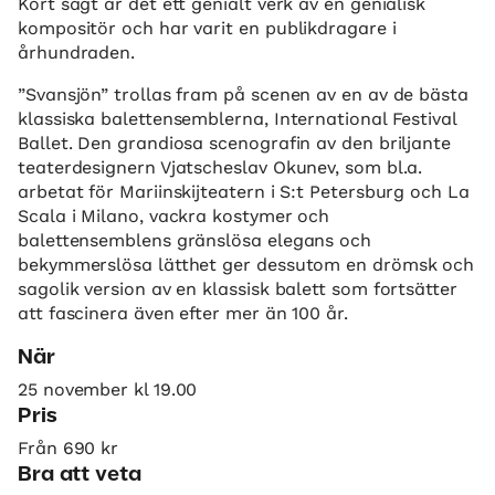
Kort sagt är det ett genialt verk av en genialisk
kompositör och har varit en publikdragare i
århundraden.
”Svansjön” trollas fram på scenen av en av de bästa
klassiska balettensemblerna, International Festival
Ballet. Den grandiosa scenografin av den briljante
teaterdesignern Vjatscheslav Okunev, som bl.a.
arbetat för Mariinskijteatern i S:t Petersburg och La
Scala i Milano, vackra kostymer och
balettensemblens gränslösa elegans och
bekymmerslösa lätthet ger dessutom en drömsk och
sagolik version av en klassisk balett som fortsätter
att fascinera även efter mer än 100 år.
När
25 november kl 19.00
Pris
Från 690 kr
Bra att veta