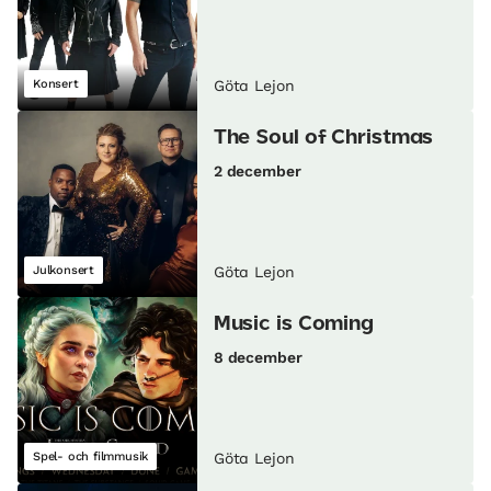
Konsert
Göta Lejon
The Soul of Christmas
2 december
Julkonsert
Göta Lejon
Music is Coming
8 december
Spel- och filmmusik
Göta Lejon