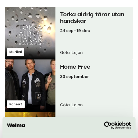
utrymningsväg för parkett rad 1–13 inkluderar
att äta i restaurangen. Det finns även en bar på
trappsteg.
entréplan med vin, öl, drinkar, alkoholfria drycker,
Torka aldrig tårar utan
kaffe och te.
handskar
24 sep–19 dec
Musikal
Göta Lejon
Home Free
30 september
Konsert
Göta Lejon
Djungelboken – The
Musical
11 okt–5 jan 2027