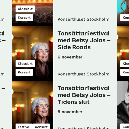
Klassiskt
Konsert
Kon
lm
Konserthuset Stockholm
al
Tonsättarfestival
 –
med Betsy Jolas –
Side Roads
6 november
Klassiskt
Kla
Konsert
Kon
lm
Konserthuset Stockholm
 –
Tonsättarfestival
med Betsy Jolas –
Tidens slut
8 november
Festival
Konsert
Kon
lm
Konserthuset Stockholm