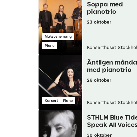
Soppa med
pianotrio
23 oktober
Matevenemang
Piano
Konserthuset Stockho
Äntligen månd
med pianotrio
26 oktober
Konsert
Piano
Konserthuset Stockho
STHLM Blue Tid
Speak All Voice
30 oktober