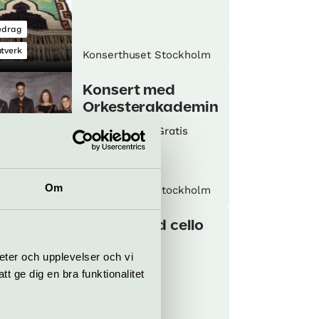
edrag
tverk
Konserthuset Stockholm
Konsert med
Orkesterakademin
10 jan–27 okt
Gratis
sert
Om
Konserthuset Stockholm
Soppa med cello
och piano
eter och upplevelser och vi
9 oktober
 ge dig en bra funktionalitet
tevenemang