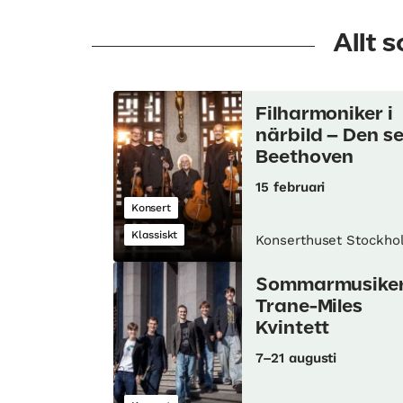
Allt 
Filharmoniker i
närbild – Den s
Beethoven
15 februari
Konsert
Klassiskt
Konserthuset Stockho
Sommarmusiker
Trane-Miles
Kvintett
7–21 augusti