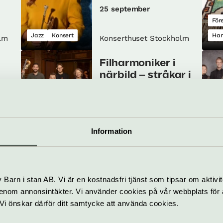
25 september
För
Jazz
Konsert
Han
lm
Konserthuset Stockholm
Filharmoniker i
närbild – stråkar i
förvandling
4 oktober
Klassiskt
Konsert
Kon
Information
lm
Konserthuset Stockholm
 –
Mendelssohn och
Zemlinsky
Barn i stan AB. Vi är en kostnadsfri tjänst som tipsar om aktivit
8–10 oktober
nom annonsintäkter. Vi använder cookies på vår webbplats för att
k. Vi önskar därför ditt samtycke att använda cookies.
Ma