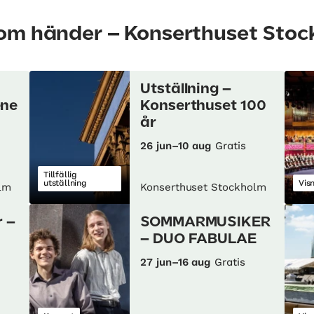
som händer – Konserthuset Sto
Utställning –
ene
Konserthuset 100
år
26 jun–10 aug
Gratis
Tillfällig
utställning
Vis
lm
Konserthuset Stockholm
 –
SOMMARMUSIKER
– DUO FABULAE
27 jun–16 aug
Gratis