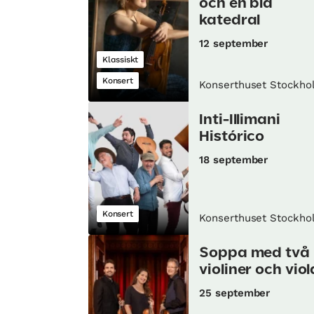
och en blå
katedral
12 september
Klassiskt
Konsert
Konserthuset Stockho
Inti-Illimani
Histórico
18 september
Konsert
Konserthuset Stockho
Soppa med två
violiner och viol
25 september