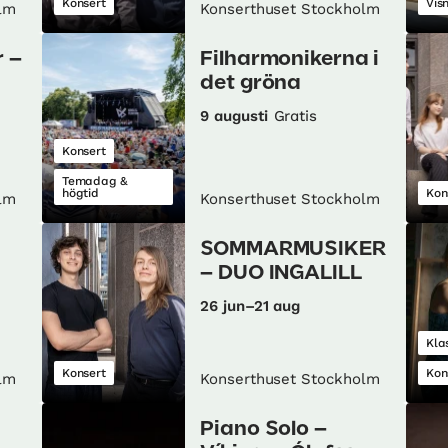
Konsert
Vis
lm
Konserthuset Stockholm
 –
Filharmonikerna i
det gröna
9 augusti
Gratis
Konsert
Temadag &
högtid
Kon
lm
Konserthuset Stockholm
SOMMARMUSIKER
– DUO INGALILL
26 jun–21 aug
Kla
Konsert
Kon
lm
Konserthuset Stockholm
Piano Solo –