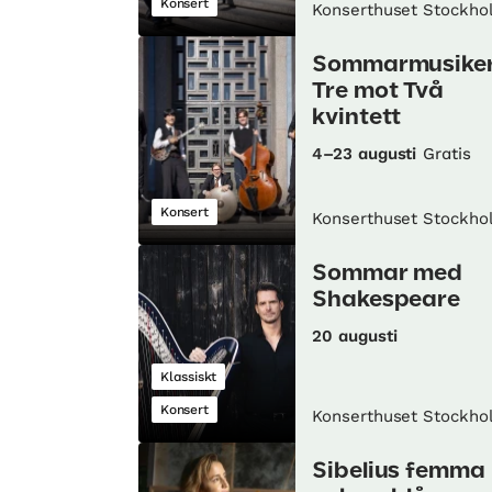
Konsert
Konserthuset Stockho
Sommarmusiker
Tre mot Två
kvintett
4–23 augusti
Gratis
Konsert
Konserthuset Stockho
Sommar med
Shakespeare
20 augusti
Klassiskt
Konsert
Konserthuset Stockho
Sibelius femma