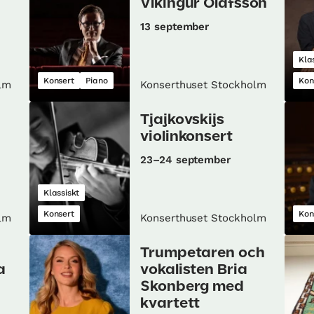
Víkingur Ólafsson
13 september
Kla
Konsert
Piano
Kon
lm
Konserthuset Stockholm
Tjajkovskijs
violinkonsert
23–24 september
Klassiskt
Konsert
Kon
lm
Konserthuset Stockholm
Trumpetaren och
a
vokalisten Bria
Skonberg med
kvartett