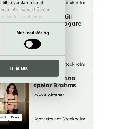
sert
a till användarna samt
Konserthuset Stockholm
annan information från din
n i sin tur kombinera
Romanser till
 du har använt deras tjänster.
nobelpristagare
Marknadsföring
13 oktober
sert
Opera
Konserthuset Stockholm
Tillåt alla
Beatrice Rana
spelar Brahms
22–24 oktober
sert
Piano
Konserthuset Stockholm