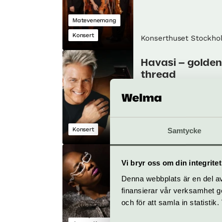
Matevenemang
Konsert
Konserthuset Stockho
Havasi – golden
thread
26 september
Konsert
Samtycke
Konserthuset Stockho
Blue House Jazz
Vi bryr oss om din integritet
Cécile Mclorin
Denna webbplats är en del av 
Salvant
finansierar vår verksamhet ge
7 oktober
och för att samla in statisti