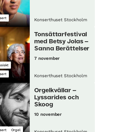
sert
Konserthuset Stockholm
Tonsättarfestival
med Betsy Jolas –
Sanna Berättelser
7 november
ssiskt
sert
Konserthuset Stockholm
Orgelkvällar –
Lyssarides och
Skoog
10 november
sert
Orgel
Konserthuset Stockholm