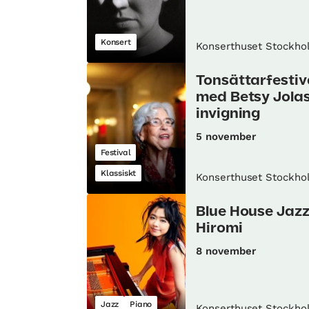
Konsert
Konserthuset Stockho
Tonsättarfestiv
med Betsy Jolas
invigning
5 november
Festival
Klassiskt
Konserthuset Stockho
Blue House Jazz
Hiromi
8 november
Jazz
Piano
Konserthuset Stockho