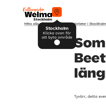
Stockholm
Hitta alla våra tips på kulturaktiviteter i Stockhol
Stockholm
Klicka ovan för
att byta område
Som
Beet
läng
Tyvärr, detta eve