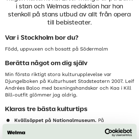
i stan och Welmas redaktion har hon
stenkoll på stans utbud av allt från opera
till bebisteater.
Var i Stockholm bor du?
Född, uppvuxen och bosatt på Södermalm
Berätta något om dig själv
Min första riktigt stora kulturupplevelse var
Djungelboken på Kulturhuset Stadsteatern 2007. Leif
Andrées Baloo med boxningshandskar och Kaa i Kill
Bill-outfit glömmer jag aldrig.
Klaras tre bästa kulturtips
Kvällsöppet på Nationalmuseum.
På
torsdagkvällarna har Nationalmuseum öppet
extra länge och det är helt fri entré mellan kl.