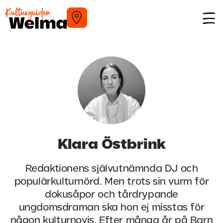
Klara Östbrink
Redaktionens självutnämnda DJ och
populärkulturnörd. Men trots sin vurm för
dokusåpor och tårdrypande
ungdomsdraman ska hon ej misstas för
någon kulturnovis. Efter många år på Barn