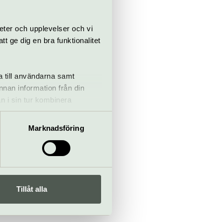
eter och upplevelser och vi
 ge dig en bra funktionalitet
a till användarna samt
annan information från din
n i sin tur kombinera
 du har använt deras tjänster.
Marknadsföring
Tillåt alla