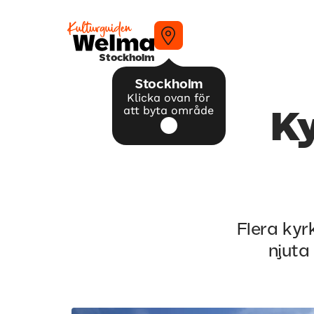
Stockholm
Stockholm
Klicka ovan för
att byta område
K
Flera kyr
njuta 