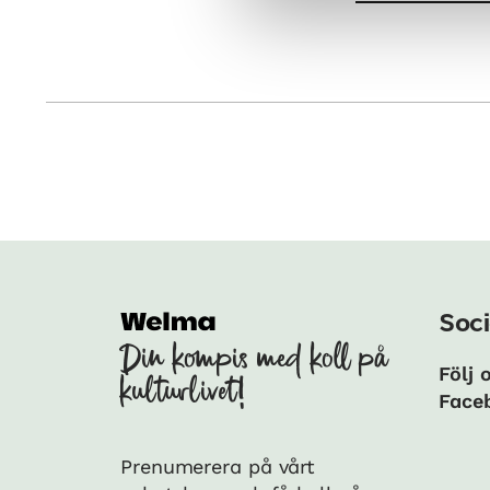
Soci
Din kompis med koll på
Följ 
kulturlivet!
Face
Prenumerera på vårt