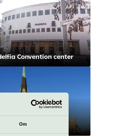
delfia Convention center
Om
arskyrkan