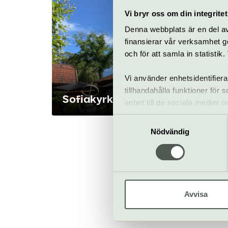
Vi bryr oss om din integritet
Denna webbplats är en del av 
finansierar vår verksamhet ge
och för att samla in statisti
Vi använder enhetsidentifiera
tillhandahålla funktioner för
Sofiakyrkan
enhet till de sociala medier
informationen med annan infor
Samtyckesval
Nödvändig
Fler mus
Avvisa
Ta mig ti