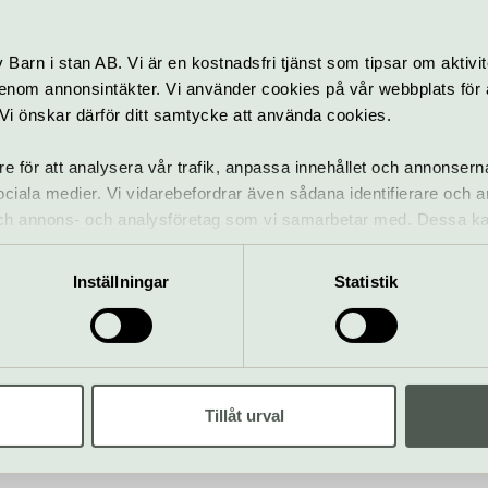
Barn i stan AB. Vi är en kostnadsfri tjänst som tipsar om aktivit
nom annonsintäkter. Vi använder cookies på vår webbplats för att
k. Vi önskar därför ditt samtycke att använda cookies.
re för att analysera vår trafik, anpassa innehållet och annonsern
 sociala medier. Vi vidarebefordrar även sådana identifierare och 
 och annons- och analysföretag som vi samarbetar med. Dessa ka
mation som du har tillhandahållit eller som de har samlat in när
Inställningar
Statistik
ikscener i Stockholm
Tillåt urval
ll startsidan