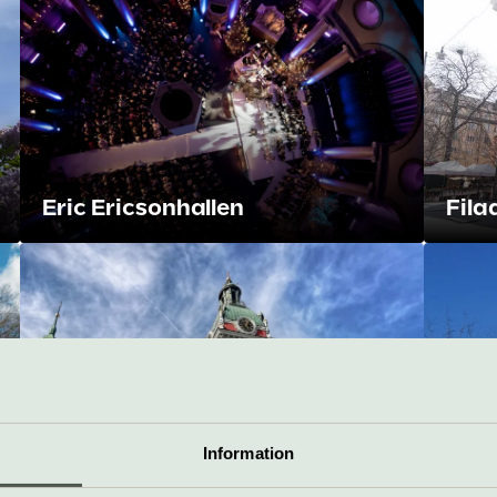
Eric Ericsonhallen
Fila
Musik i Storkyrkan och S:t
Information
Jacobs kyrka
Osc