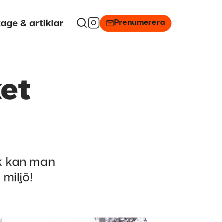
Prenumerera
age & artiklar
et
ik kan man
 miljö!