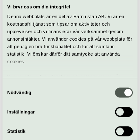
Vi bryr oss om din integritet
Denna webbplats är en del av Barn i stan AB. Vi är en
kostnadsfri tjänst som tipsar om aktiviteter och
Julkonsert
upplevelser och vi finansierar vår verksamhet genom
annonsintäkter. Vi använder cookies på vår webbplats för
The Soul of Christmas
att ge dig en bra funktionalitet och för att samla in
statistik. Vi önskar därför ditt samtycke att använda
2 december
cookies.
Årets The Soul of Christmas blir ett kärt återseende av en
succé duo kryddad med nya spännande ingredienser.
Vi använder enhetsidentifierare för att analysera vår
Göta Lejon | Södermalm
trafik, anpassa innehållet och annonserna till användarna
Samtyckesval
samt tillhandahålla funktioner för sociala medier. Vi
Nödvändig
vidarebefordrar även sådana identifierare och annan
information från din enhet till de sociala medier och
Inställningar
annons- och analysföretag som vi samarbetar med.
Dessa kan i sin tur kombinera informationen med annan
information som du har tillhandahållit eller som de har
Statistik
samlat in när du har använt deras tjänster.