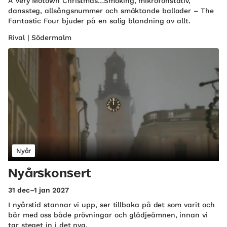
A Very Motown Christmas…Smoking, mikrofonstativ,
danssteg, allsångs­nummer och smäktande ballader – The
Fantastic Four bjuder på en salig blandning av allt.
Rival | Södermalm
Nyår
Nyårskonsert
31 dec–1 jan 2027
I nyårstid stannar vi upp, ser tillbaka på det som varit och
bär med oss både prövningar och glädjeämnen, innan vi
tar steget in i det nya.