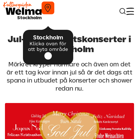
Stockholm
Stockholm
Jul-och adventskonserter i
Klicka ovan för
Stockholm
att byta område
Mörkret kryper närmare och även om det
är ett tag kvar innan jul så är det dags att
spana in utbudet på konserter och shower
redan nu.